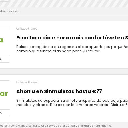
odos os envios.
hace 6 anos
Escolha o dia e hora mais confortável en
a
Bolsos, recogidas o entregas en el aeropuerto, ou pequeño
cambio que Sinmaletas hace por ti. ¡Disfrutar!
A
hace 6 anos
Ahorra en Sinmaletas hasta €77
ar
Sinmaletas se especializa en el transporte de equipaje puer
maletas y otros artículos con los mejores valores. ¡Disfrutar!
A
 reglas y condiciones, consulta el sitio web de la tienda y disfrútalo ahora mismo!