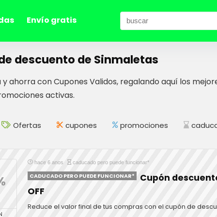
das
Envío gratis
de descuento de Sinmaletas
y ahorra con Cupones Validos, regalando aquí los mejor
omociones activas.
Ofertas
cupones
promociones
caduca
hace 6 anos
caducado pero puede funcionar*
CADUCADO PERO PUEDE FUNCIONAR*
Cupón descuent
%
OFF
Reduce el valor final de tus compras con el cupón de desc
N