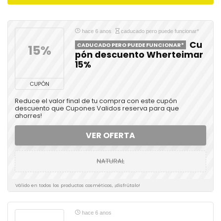
hace 6 anos
caducado pero puede funcionar*
Cu
CADUCADO PERO PUEDE FUNCIONAR*
15%
pón descuento Wherteimar
15%
CUPÓN
Reduce el valor final de tu compra con este cupón
descuento que Cupones Validos reserva para que
ahorres!
VER OFERTA
NATURAL
Válido en todos los productos cosméticos, ¡disfrútalo!
hace 6 anos