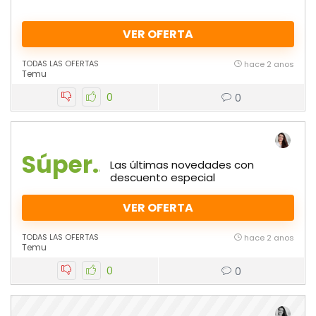
VER OFERTA
TODAS LAS OFERTAS
hace 2 anos
Temu
0
0
Súper ofertas
Las últimas novedades con
descuento especial
VER OFERTA
TODAS LAS OFERTAS
hace 2 anos
Temu
0
0