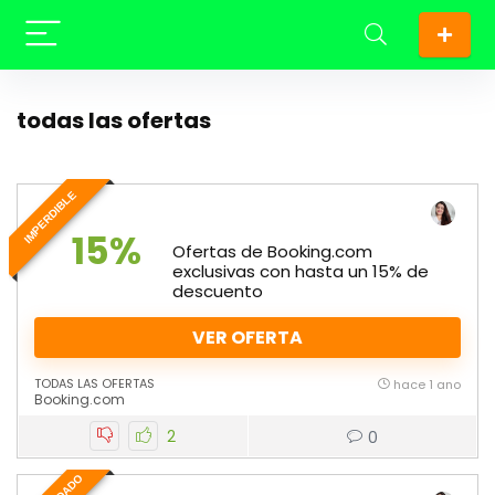
todas las ofertas
IMPERDIBLE
15%
Ofertas de Booking.com
exclusivas con hasta un 15% de
descuento
VER OFERTA
TODAS LAS OFERTAS
hace 1 ano
Booking.com
2
0