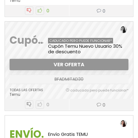
Temu
0
0
Cupón -30%
CADUCADO PERO PUEDE FUNCIONAR*
Cupón Temu Nuevo Usuario 30%
de descuento
VER OFERTA
BFADMITAD30
TODAS LAS OFERTAS
caducado pero puede funcionar*
Temu
0
0
ENVÍO GRATIS
Envío Gratis TEMU