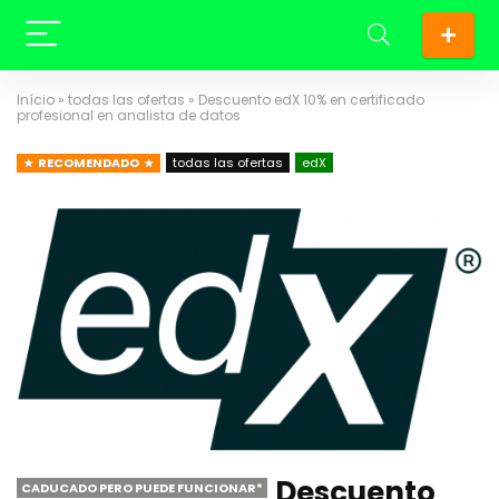
Início
»
todas las ofertas
»
Descuento edX 10% en certificado
profesional en analista de datos
RECOMENDADO
todas las ofertas
edX
Descuento
CADUCADO PERO PUEDE FUNCIONAR*