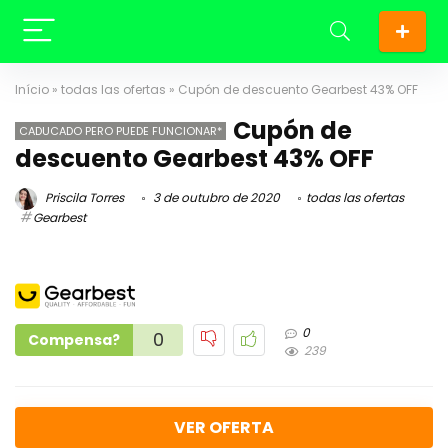
Início
»
todas las ofertas
»
Cupón de descuento Gearbest 43% OFF
Cupón de
CADUCADO PERO PUEDE FUNCIONAR*
descuento Gearbest 43% OFF
Priscila Torres
3 de outubro de 2020
todas las ofertas
Gearbest
0
0
Compensa?
239
VER OFERTA