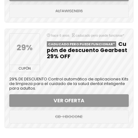
ALFAWISEN816
hace 6 anos
caducado pero puede funcionar*
Cu
CADUCADO PERO PUEDE FUNCIONAR*
29%
pón de descuento Gearbest
29% OFF
CUPÓN
29% DE DESCUENTO Control automático de aplicaciones Kits
de limpieza para el cuidado de la salud dental inteligente
para adultos.
VER OFERTA
GB-HBOCONE