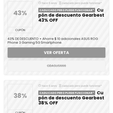
hace 6 anos
caducado pero puede funcionar*
Cu
CADUCADO PERO PUEDE FUNCIONAR*
43%
pón de descuento Gearbest
43% OFF
CUPÓN
43% DE DESCUENTO + Ahorre $ 10 adicionales ASUS ROG
Phone 3 Gaming 5G Smartphone.
VER OFERTA
GBASUS666
hace 6 anos
caducado pero puede funcionar*
Cu
CADUCADO PERO PUEDE FUNCIONAR*
38%
pón de descuento Gearbest
38% OFF
CUPÓN