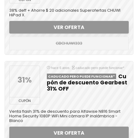
38% deff + Ahorre $ 20 adicionales Superofertas CHUWI
HiPad X.
VER OFERTA
GBCHUWI333
hace 6 anos
caducado pero puede funcionar*
Cu
CADUCADO PERO PUEDE FUNCIONAR*
31%
pón de descuento Gearbest
31% OFF
CUPÓN
Venta flash 31% de descuento para Alfawise N816 Smart
Home Security 1080P WiFi Mini cámara IP inalámbrica -
Blanco
VER OFERTA