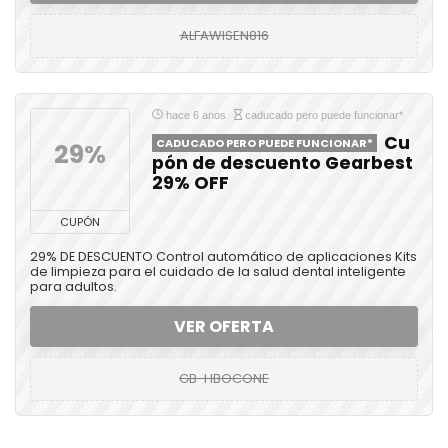
ALFAWISEN816
hace 6 anos
caducado pero puede funcionar*
Cu
CADUCADO PERO PUEDE FUNCIONAR*
29%
pón de descuento Gearbest
29% OFF
CUPÓN
29% DE DESCUENTO Control automático de aplicaciones Kits
de limpieza para el cuidado de la salud dental inteligente
para adultos.
VER OFERTA
GB-HBOCONE