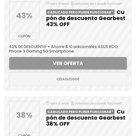
hace 6 anos
caducado pero puede funcionar*
Cu
CADUCADO PERO PUEDE FUNCIONAR*
43%
pón de descuento Gearbest
43% OFF
CUPÓN
43% DE DESCUENTO + Ahorre $ 10 adicionales ASUS ROG
Phone 3 Gaming 5G Smartphone.
VER OFERTA
GBASUS666
hace 6 anos
caducado pero puede funcionar*
Cu
CADUCADO PERO PUEDE FUNCIONAR*
38%
pón de descuento Gearbest
38% OFF
CUPÓN