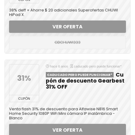
38% deff + Ahorre $ 20 adicionales Superofertas CHUWI
HiPad X.
VER OFERTA
GBCHUWI333
hace 6 anos
caducado pero puede funcionar*
Cu
CADUCADO PERO PUEDE FUNCIONAR*
31%
pón de descuento Gearbest
31% OFF
CUPÓN
Venta flash 31% de descuento para Alfawise N816 Smart
Home Security 1080P WiFi Mini cámara IP inalámbrica -
Blanco
VER OFERTA